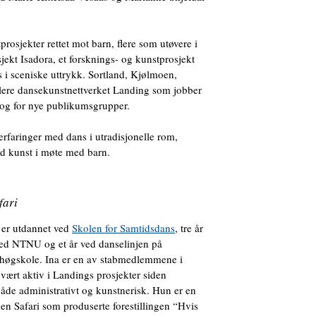
tprosjekter rettet mot barn, flere som utøvere i
ekt Isadora, et forsknings- og kunstprosjekt
 i sceniske uttrykk. Sortland, Kjølmoen,
lere dansekunstnettverket Landing som jobber
og for nye publikumsgrupper.
rfaringer med dans i utradisjonelle rom,
d kunst i møte med barn.
fari
er utdannet ved
Skolen for Samtidsdans
, tre år
ved NTNU og et år ved danselinjen på
høgskole. Ina er en av stabmedlemmene i
ært aktiv i Landings prosjekter siden
både administrativt og kunstnerisk. Hun er en
n Safari som produserte forestillingen “Hvis