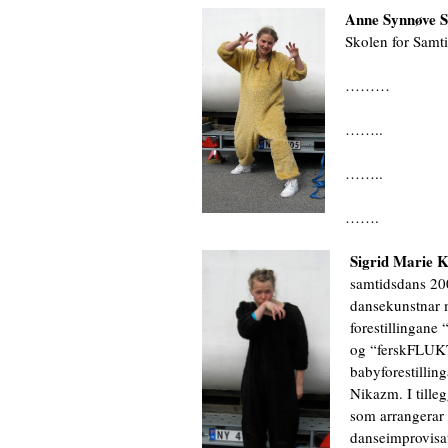
Anne Synnøve 
Skolen for Samti
………
……..
……..
…….
Sigrid Marie K
samtidsdans 20
dansekunstnar 
forestillingane
og “ferskFLUKT
babyforestill
Nikazm. I till
som arrangerar 
danseimprovisat