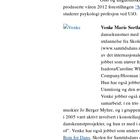
produserte våren 2012 forestillingen
“M
studerer psykologi profesjon ved UiO.
Venke Marie
Sortl
dansekunstner med b
utdannelse fra Skol
(www.samtidsdans.n
av det internasjonal
jobbet som utøver fo
Isadora/Caroline W
Company/Hooman Sh
Hun har også jobbet
Unmüssig og den øs
Venke jobber også me
samarbeid; i en tri
muskier Jo Berger Myhre, og i gruppe
i 2005 vært aktivt involvert i konstella
danskeunstprosjekter, og hun er med i 
of”. Venke har også jobbet som undervi
Rom for Dans
, Skolen for Samtidsdans