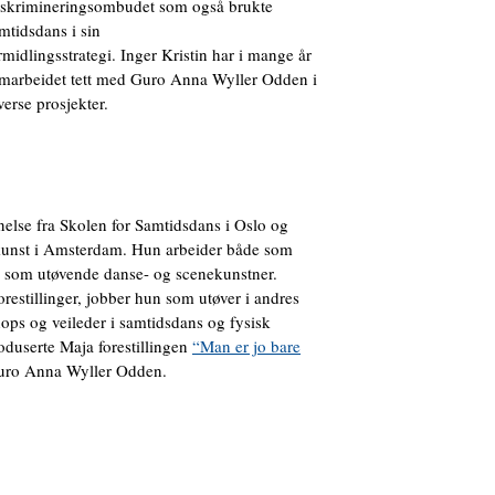
skrimineringsombudet som også brukte
mtidsdans i sin
rmidlingsstrategi. Inger Kristin har i mange år
marbeidet tett med Guro Anna Wyller Odden i
verse prosjekter.
else fra Skolen for Samtidsdans i Oslo og
kunst i Amsterdam. Hun arbeider både som
g som utøvende danse- og scenekunstner.
orestillinger, jobber hun som utøver i andres
hops og veileder i samtidsdans og fysisk
oduserte Maja forestillingen
“Man er jo bare
ro Anna Wyller Odden.