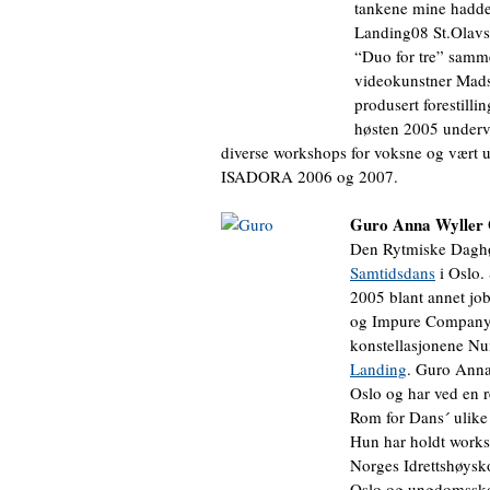
tankene mine hadde
Landing08 St.Olavs
“Duo for tre” sam
videokunstner Mads
produsert forestill
høsten 2005 underv
diverse workshops for voksne og vært u
ISADORA 2006 og 2007.
Guro Anna Wyller
Den Rytmiske Dagh
Samtidsdans
i Oslo.
2005 blant annet jo
og Impure Company.
konstellasjonene N
Landing
. Guro Anna
Oslo og har ved en r
Rom for Dans´ ulike 
Hun har holdt works
Norges Idrettshøysko
Oslo og ungdomssko