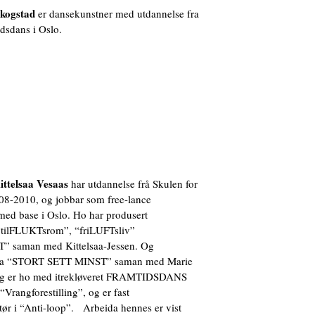
Skogstad
er dansekunstner med utdannelse fra
dsdans i Oslo.
ittelsaa Vesaas
har utdannelse frå Skulen for
08-2010, og jobbar som free-lance
med base i Oslo. Ho har produsert
 “tilFLUKTsrom”, “friLUFTsliv”
” saman med Kittelsaa-Jessen. Og
inga “STORT SETT MINST” saman med Marie
egg er ho med itrekløveret FRAMTIDSDANS
“Vrangforestilling”, og er fast
ør i “Anti-loop”. Arbeida hennes er vist