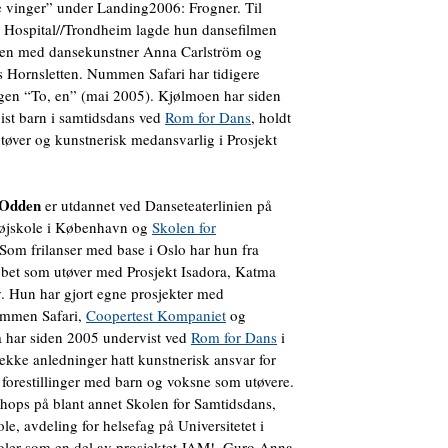
 vinger” under Landing2006: Frogner. Til
 Hospital//Trondheim lagde hun dansefilmen
men med dansekunstner Anna Carlström og
 Hornsletten. Nummen Safari har tidigere
ingen “To, en” (mai 2005). Kjølmoen har siden
ist barn i samtidsdans ved
Rom for Dans
, holdt
tøver og kunstnerisk medansvarlig i Prosjekt
 Odden
er utdannet ved Danseteaterlinien på
øjskole i København og
Skolen for
 Som frilanser med base i Oslo har hun fra
bbet som utøver med Prosjekt Isadora, Katma
 Hun har gjort egne prosjekter med
ummen Safari,
Coopertest Kompaniet
og
 har siden 2005 undervist ved
Rom for Dans
i
ekke anledninger hatt kunstnerisk ansvar for
forestillinger med barn og voksne som utøvere.
hops på blant annet Skolen for Samtidsdans,
le, avdeling for helsefag på Universitetet i
ler som en del av prosjektet JAM!. Guro Anna