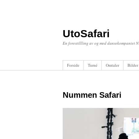
UtoSafari
En forestillling av og med dansekompaniet 
Forside
Turné
Omtaler
Bilder
Nummen Safari