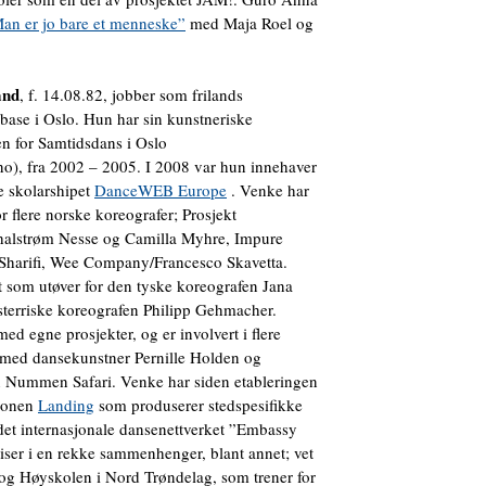
an er jo bare et menneske”
med Maja Roel og
and
, f. 14.08.82, jobber som frilands
ase i Oslo. Hun har sin kunstneriske
en for Samtidsdans i Oslo
o), fra 2002 – 2005. I 2008 var hun innehaver
e skolarshipet
DanceWEB Europe
. Venke har
r flere norske koreografer; Prosjekt
halstrøm Nesse og Camilla Myhre, Impure
arifi, Wee Company/Francesco Skavetta.
 som utøver for den tyske koreografen Jana
terriske koreografen Philipp Gehmacher.
d egne prosjekter, og er involvert i flere
o med dansekunstner Pernille Holden og
n Nummen Safari. Venke har siden etableringen
sjonen
Landing
som produserer stedspesifikke
det internasjonale dansenettverket ”Embassy
ser i en rekke sammenhenger, blant annet; vet
 og Høyskolen i Nord Trøndelag, som trener for