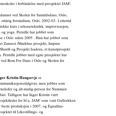
sskoler i forbindelse med prosjektet JAM!.
tdannet ved Skolen for Samtidsdans, Oslo,
ttårig forstudium, Oslo, 2002-03. I ettertid
rekke kurs i releaseteknikk, improvisasjon,
 og yoga. Pernille har jobbet som
se i Oslo siden 2005 . Hun har jobbet som
et Zanussi /Markhus prosjekt, Impure
rifi og Prosjekt Isadora, et kunstprosjekt
 Pernille jobber med egne prosjekter har
t ved Rom For Dans i Oslo og Skolen for
ger Kristin Haugsevje
er
mmunikasjonsrådgiver, men jobber som
rneleder og alt-mulig-person for Nummen
fari. Tidligere har Inger Kristin vært
osjektleder for bl.a. JAM! som vant Gullsekken
r beste produksjon i 2007, og Equalitas-
osjektet til Likestillings- og