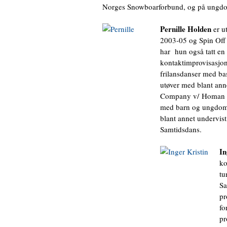
Norges Snowboarforbund, og på ungdom
Pernille Holden
er u
2003-05 og Spin Off e
har hun også tatt en 
kontaktimprovisasjon
frilansdanser med ba
utøver med blant ann
Company v/ Homan Sha
med barn og ungdom.
blant annet undervis
Samtidsdans.
In
ko
tu
Sa
pr
fo
pr