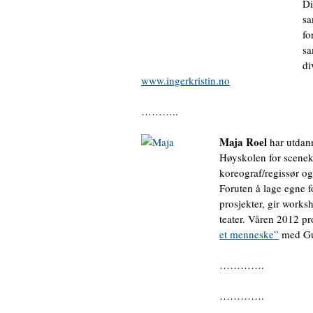
Di
sa
fo
sa
di
www.ingerkristin.no
………..
Maja Roel
har utdann
Høyskolen for scene
koreograf/regissør o
Foruten å lage egne f
prosjekter, gir works
teater. Våren 2012 pr
et menneske”
med Gu
………….
………….