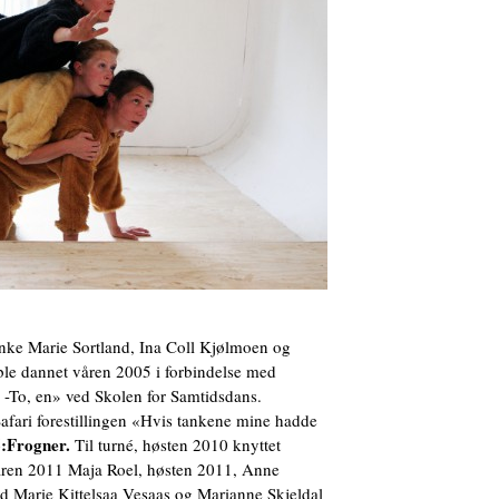
ke Marie Sortland, Ina Coll Kjølmoen og
e dannet våren 2005 i forbindelse med
 -To, en» ved Skolen for Samtidsdans.
ri forestillingen «Hvis tankene mine hadde
6:Frogner.
Til turné, høsten 2010 knyttet
 våren 2011 Maja Roel, høsten 2011, Anne
d Marie Kittelsaa Vesaas og Marianne Skjeldal