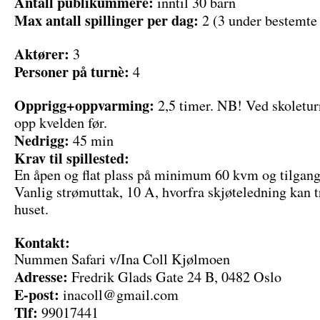
Antall publikummere:
inntil 30 barn
Max antall spillinger per dag:
2 (3 under bestemte 
Aktører:
3
Personer på turnè:
4
Opprigg+oppvarming:
2,5 timer. NB! Ved skoletur
opp kvelden før.
Nedrigg:
45 min
Krav til spillested:
En åpen og flat plass på minimum 60 kvm og tilgang
Vanlig strømuttak, 10 A, hvorfra skjøteledning kan tr
huset.
Kontakt:
Nummen Safari v/Ina Coll Kjølmoen
Adresse:
Fredrik Glads Gate 24 B, 0482 Oslo
E-post:
inacoll@gmail.com
Tlf:
99017441