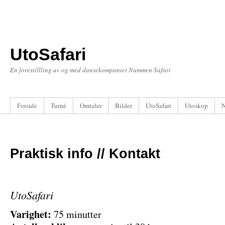
UtoSafari
En forestillling av og med dansekompaniet Nummen Safari
Forside
Turné
Omtaler
Bilder
UtoSafari
Utoskop
N
Praktisk info // Kontakt
UtoSafari
Varighet:
75 minutter